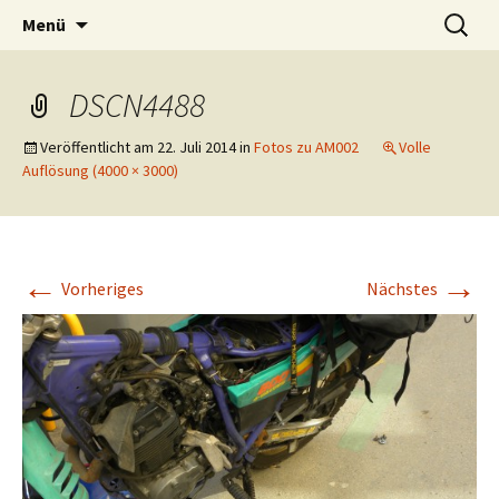
Interviews in freier WIldbahn
Zum
Suchen
Am Mikrofon
Menü
Inhalt
nach:
springen
DSCN4488
Veröffentlicht am
22. Juli 2014
in
Fotos zu AM002
Volle
Auflösung (4000 × 3000)
←
→
Vorheriges
Nächstes