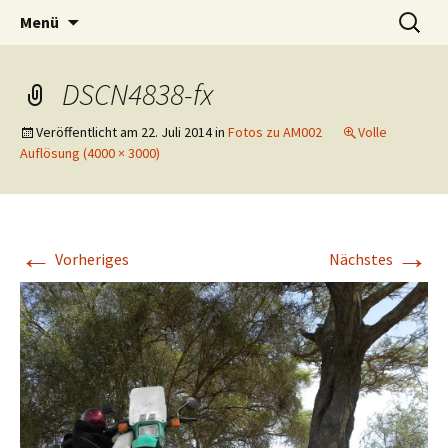
Interviews in freier WIldbahn
Zum
Suchen
Am Mikrofon
Menü
Inhalt
nach:
springen
DSCN4838-fx
Veröffentlicht am
22. Juli 2014
in
Fotos zu AM002
Volle
Auflösung (4000 × 3000)
←
→
Vorheriges
Nächstes