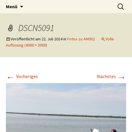
Interviews in freier WIldbahn
Zum
Suchen
Am Mikrofon
Menü
Inhalt
nach:
springen
DSCN5091
Veröffentlicht am
22. Juli 2014
in
Fotos zu AM002
Volle
Auflösung (4000 × 3000)
←
→
Vorheriges
Nächstes