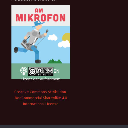
Lizenz der Aufnahmen:
Creative Commons Attribution-
NonCommercial-ShareAlike 4.0
International License