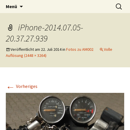
Interviews in freier WIldbahn
Zum
Suchen
Am Mikrofon
Menü
Inhalt
nach:
springen
iPhone-2014.07.05-
20.37.27.939
Veröffentlicht am
22. Juli 2014
in
Fotos zu AM002
Volle
Auflösung (2448 × 3264)
←
Vorheriges