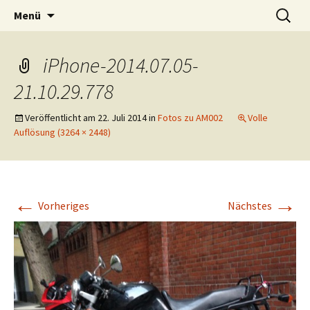
Interviews in freier WIldbahn
Zum
Suchen
Am Mikrofon
Menü
Inhalt
nach:
springen
iPhone-2014.07.05-
21.10.29.778
Veröffentlicht am
22. Juli 2014
in
Fotos zu AM002
Volle
Auflösung (3264 × 2448)
←
→
Vorheriges
Nächstes