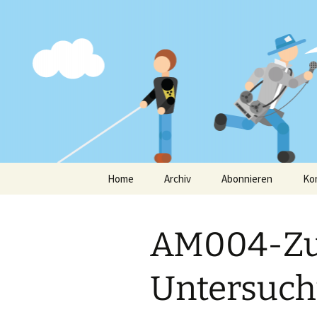
Interviews in freier WIldbahn
Am Mikro
Zum
Home
Archiv
Abonnieren
Ko
Inhalt
springen
AM004-Zu
Untersuch