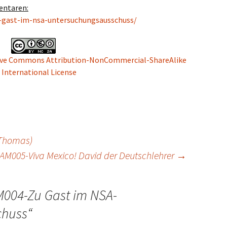
entaren:
-gast-im-nsa-untersuchungsausschuss/
ive Commons Attribution-NonCommercial-ShareAlike
0 International License
(Thomas)
AM005-Viva Mexico! David der Deutschlehrer
→
004-Zu Gast im NSA-
chuss
“