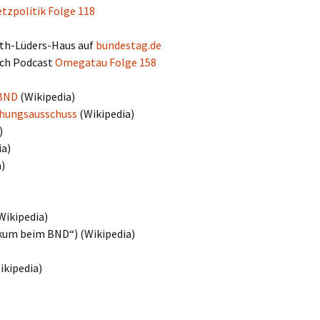
tzpolitik Folge 118
eth-Lüders-Haus auf
bundestag.de
uch Podcast
Omegatau Folge 158
 BND
(Wikipedia)
chungsausschuss
(Wikipedia)
)
ia)
a)
Wikipedia)
kum beim BND“) (Wikipedia)
ikipedia)