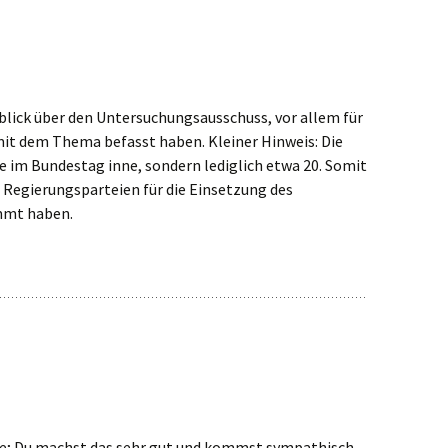
blick über den Untersuchungsausschuss, vor allem für
 mit dem Thema befasst haben. Kleiner Hinweis: Die
e im Bundestag inne, sondern lediglich etwa 20. Somit
 Regierungsparteien für die Einsetzung des
mmt haben.
he; Du machst das sehr gut und kommst sympathisch