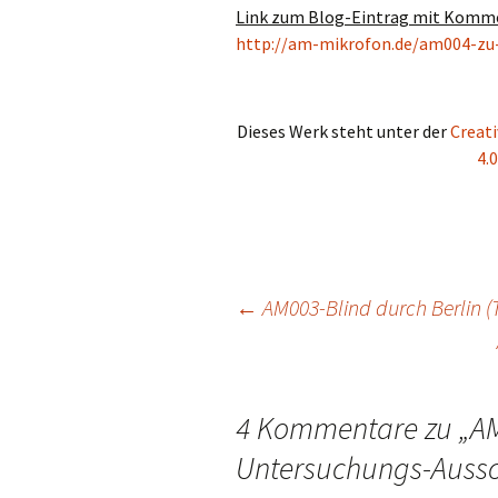
Link zum Blog-Eintrag mit Komm
http://am-mikrofon.de/am004-zu
Dieses Werk steht unter der
Creat
4.
Beitragsnavigation
←
AM003-Blind durch Berlin 
4 Kommentare zu „
AM
Untersuchungs-Auss