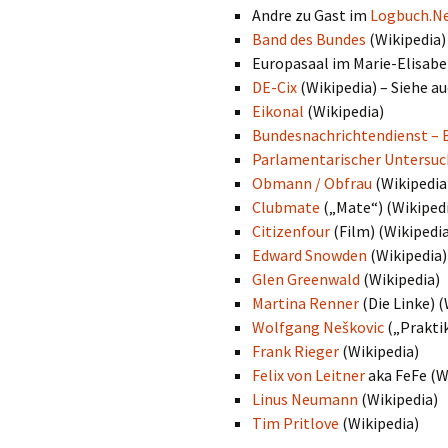
Andre zu Gast im
Logbuch.Ne
Band des Bundes
(Wikipedia)
Europasaal im Marie-Elisab
DE-Cix
(Wikipedia) – Siehe a
Eikonal
(Wikipedia)
Bundesnachrichtendienst –
Parlamentarischer Untersu
Obmann / Obfrau
(Wikipedia
Clubmate
(„Mate“) (Wikiped
Citizenfour
(Film) (Wikipedi
Edward Snowden
(Wikipedia)
Glen Greenwald
(Wikipedia)
Martina Renner
(Die Linke) (
Wolfgang Neškovic
(„Prakti
Frank Rieger
(Wikipedia)
Felix von Leitner
aka FeFe (W
Linus Neumann
(Wikipedia)
Tim Pritlove
(Wikipedia)