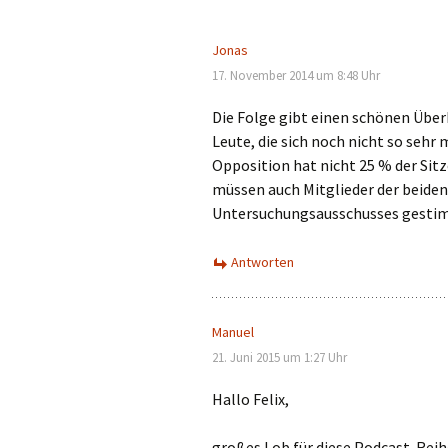
Jonas
17. November 2014 um 8:48 Uhr
Die Folge gibt einen schönen Über
Leute, die sich noch nicht so sehr
Opposition hat nicht 25 % der Sitz
müssen auch Mitglieder der beiden
Untersuchungsausschusses gesti
Antworten
Manuel
21. Juni 2015 um 1:27 Uhr
Hallo Felix,
großes Lob für diese Podcast-Rei