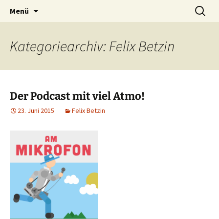
Interviews in freier WIldbahn
Zum
Suchen
Am Mikrofon
Menü
Inhalt
nach:
springen
Kategoriearchiv: Felix Betzin
Der Podcast mit viel Atmo!
23. Juni 2015
Felix Betzin