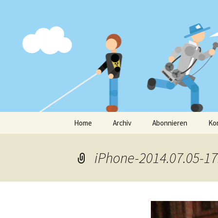
Interviews in freier WIldbahn
Am Mikro
Zum
Home
Archiv
Abonnieren
Ko
Inhalt
springen
iPhone-2014.07.05-17