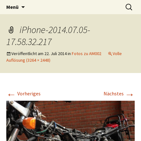
Interviews in freier WIldbahn
Zum
Suchen
Am Mikrofon
Menü
Inhalt
nach:
springen
iPhone-2014.07.05-
17.58.32.217
Veröffentlicht am
22. Juli 2014
in
Fotos zu AM002
Volle
Auflösung (3264 × 2448)
←
→
Vorheriges
Nächstes