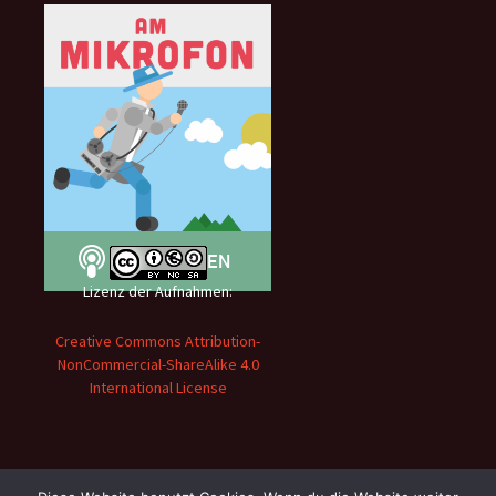
Lizenz der Aufnahmen:
Creative Commons Attribution-
NonCommercial-ShareAlike 4.0
International License